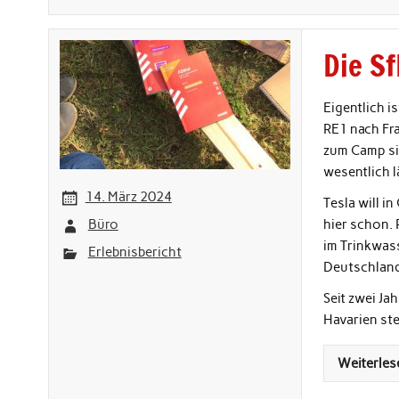
Die S
Eigentlich i
RE1 nach Fra
zum Camp sic
wesentlich l
14. März 2024
Tesla will i
Büro
hier schon. 
im Trinkwas
Erlebnisbericht
Deutschland
Seit zwei Ja
Havarien stel
Weiterles