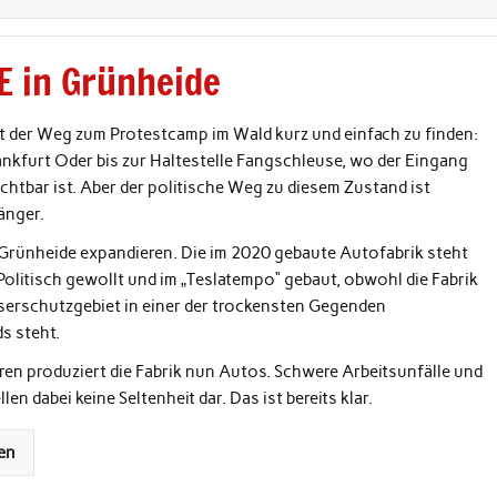
fE in Grünheide
st der Weg zum Protestcamp im Wald kurz und einfach zu finden:
nkfurt Oder bis zur Haltestelle Fangschleuse, wo der Eingang
htbar ist. Aber der politische Weg zu diesem Zustand ist
änger.
n Grünheide expandieren. Die im 2020 gebaute Autofabrik steht
Politisch gewollt und im „Teslatempo“ gebaut, obwohl die Fabrik
serschutzgebiet in einer der trockensten Gegenden
s steht.
hren produziert die Fabrik nun Autos. Schwere Arbeitsunfälle und
len dabei keine Seltenheit dar. Das ist bereits klar.
en