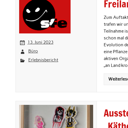
Freila
Zum Auftakt 
trafen wir u
Teilnahme is
schon mal d
13. Juni 2023
Evolution d
Büro
eine Pflanze
aktiven Org
Erlebnisbericht
„an Land kro
Weiterles
Ausst
„Käth