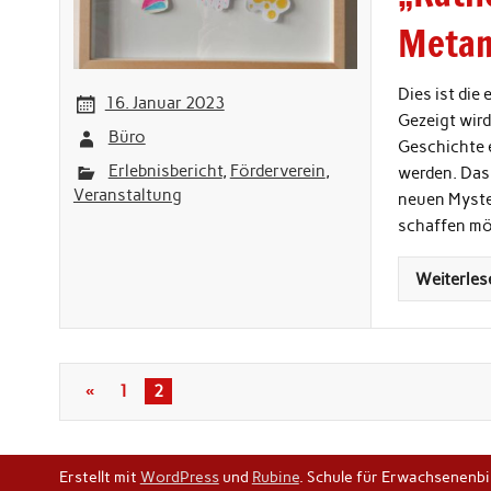
Meta
Dies ist die
16. Januar 2023
Gezeigt wir
Büro
Geschichte 
Erlebnisbericht
,
Förderverein
,
werden. Das
Veranstaltung
neuen Myste
schaffen mög
Weiterles
«
1
2
Erstellt mit
WordPress
und
Rubine
.
Schule für Erwachsenenbi