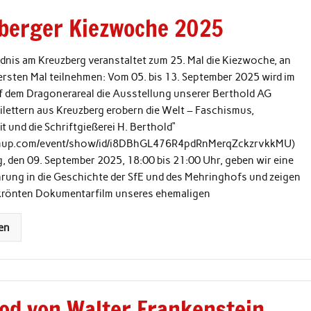
berger Kiezwoche 2025
dnis am Kreuzberg veranstaltet zum 25. Mal die Kiezwoche, an
ersten Mal teilnehmen: Vom 05. bis 13. September 2025 wird im
f dem Dragonerareal die Ausstellung unserer Berthold AG
eilettern aus Kreuzberg erobern die Welt – Faschismus,
 und die Schriftgießerei H. Berthold“
eamup.com/event/show/id/i8DBhGL476R4pdRnMerqZckzrvkkMU)
 den 09. September 2025, 18:00 bis 21:00 Uhr, geben wir eine
hrung in die Geschichte der SfE und des Mehringhofs und zeigen
krönten Dokumentarfilm unseres ehemaligen
en
od von Walter Frankenstein