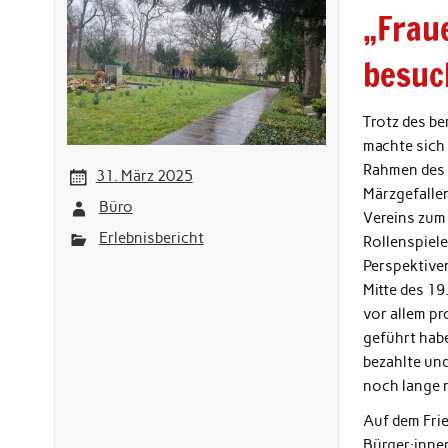
„Frau
besuc
Trotz des b
machte sich
Rahmen des 
31. März 2025
Märzgefallen
Büro
Vereins zum 
Erlebnisbericht
Rollenspiele
Perspektive
Mitte des 19
vor allem pr
geführt hab
bezahlte un
noch lange 
Auf dem Frie
Bürger:innen