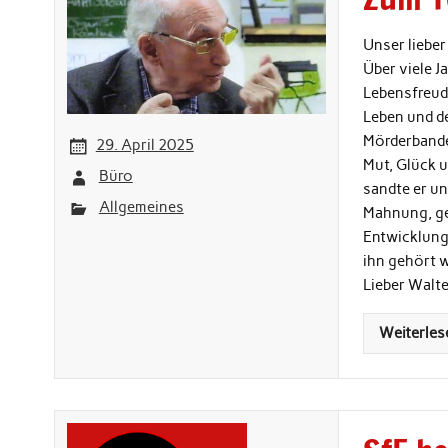
Unser lieber
Über viele J
Lebensfreud
Leben und de
Mörderbande
29. April 2025
Mut, Glück u
Büro
sandte er un
Allgemeines
Mahnung, ge
Entwicklung
ihn gehört 
Lieber Walte
Weiterles