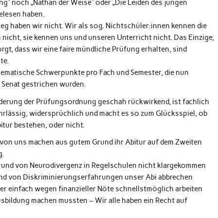
g“ noch „Nathan der Weise“ oder „Die Leiden des jungen
elesen haben.
leg haben wir nicht. Wir als sog. Nichtschüler:innen kennen die
 nicht, sie kennen uns und unseren Unterricht nicht. Das Einzige,
rgt, dass wir eine faire mündliche Prüfung erhalten, sind
te.
hematische Schwerpunkte pro Fach und Semester, die nun
m Senat gestrichen wurden.
derung der Prüfungsordnung geschah rückwirkend, ist fachlich
ahrlässig, widersprüchlich und macht es so zum Glücksspiel, ob
itur bestehen, oder nicht.
 von uns machen aus gutem Grund ihr Abitur auf dem Zweiten
g.
rund von Neurodivergenz in Regelschulen nicht klargekommen
und von Diskriminierungserfahrungen unser Abi abbrechen
r einfach wegen finanzieller Nöte schnellstmöglich arbeiten
usbildung machen mussten – Wir alle haben ein Recht auf