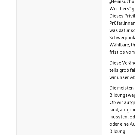
„Heimsuchun
Werthers“ g
Dieses Privi
Prüfer:innen
was dafür so
Schwerpunk
Wählbare, t
fristlos vo
Diese Verän
teils grob f
wir unser Ab
Die meisten
Bildungswe
Ob wir aufg
sind, aufgr
mussten, ode
oder eine A
Bildung!