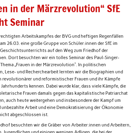
en in der Märzrevolution“ SfE
ht Seminar
erechtigten Arbeitskampfes der BVG und heftigen Regenfällen
 am 26.03. eine große Gruppe von Schüler:innen der SfE im
Geschichtsunterrichts auf den Weg zum Friedhof der
en. Dort besuchten wir ein tolles Seminar des Paul-Singer-
Thema „Frauen in der Märzrevolution“. In politischen
n, Lese- und Recherchearbeit lernten wir die Biographien und
n revolutionärer und reformistischer Frauen und ihr Kämpfe
. Jahrhunderts kennen. Dabei wurde klar, dass viele Kämpfe, die
oletarische Frauen damals gegen das kapitalistische Patriarchat
en, auch heute weitergehen und insbesondere der Kampf um
d unbezahlte Arbeit und eine Demokratisierung der Ökonomie
nicht abgeschlossen ist.
dhof besuchten wir die Gräber von Arbeiter:innen und Arbeitern,
, Jugendlichen und einigen wenigen Adligen, die bei der