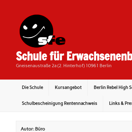
Skip
to
content
Schule für Erwachsenenb
Gneisenaustraße 2a (2. Hinterhof) 10961 Berlin
Die Schule
Kursangebot
Berlin Rebel High 
Schulbescheinigung Rentennachweis
Links & Pre
Autor:
Büro