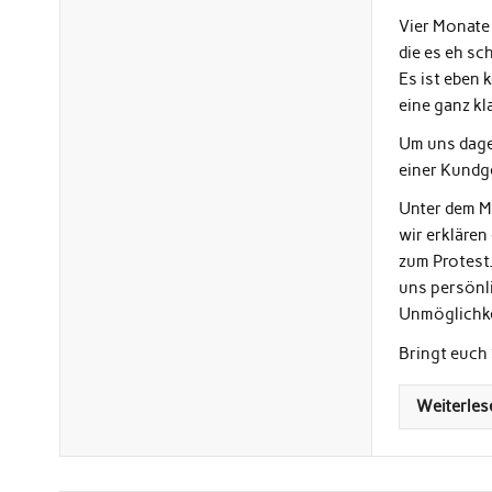
Vier Monate
die es eh sc
Es ist eben 
eine ganz kl
Um uns dage
einer Kundg
Unter dem M
wir erklären
zum Protest
uns persönli
Unmöglichke
Bringt euch 
Weiterles