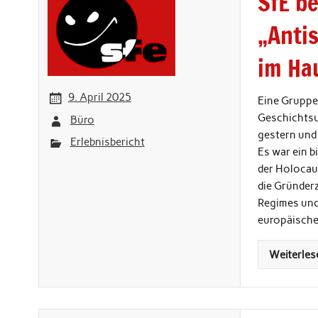
SfE b
„Anti
im Ha
9. April 2025
Eine Gruppe
Geschichtsu
Büro
gestern und
Erlebnisbericht
Es war ein b
der Holocaus
die Gründerz
Regimes und
europäische
Weiterles