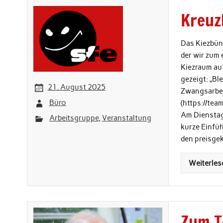
Kreuz
Das Kiezbün
der wir zum 
Kiezraum au
gezeigt: „Bl
21. August 2025
Zwangsarbeit
Büro
(https://t
Am Dienstag,
Arbeitsgruppe
,
Veranstaltung
kurze Einfü
den preisge
Weiterles
Zum T