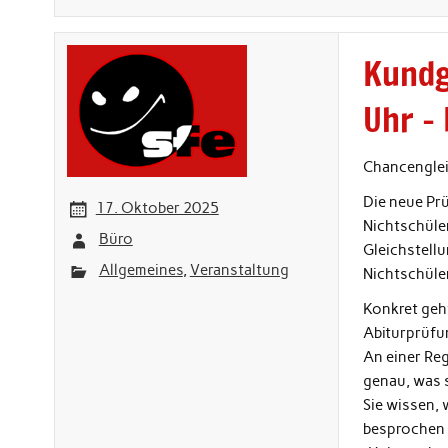
Kundg
Uhr –
Chancenglei
Die neue Pr
17. Oktober 2025
Nichtschüler
Büro
Gleichstell
Allgemeines
,
Veranstaltung
Nichtschüler
Konkret geht
Abiturprüfu
An einer Reg
genau, was s
Sie wissen, 
besprochen 